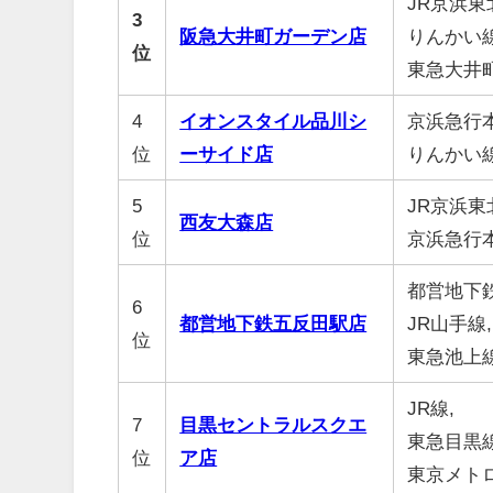
JR京浜東
3
阪急大井町ガーデン店
りんかい線
位
東急大井
4
イオンスタイル品川シ
京浜急行本
位
ーサイド店
りんかい
5
JR京浜東
西友大森店
位
京浜急行
都営地下
6
都営地下鉄五反田駅店
JR山手線,
位
東急池上
JR線,
7
目黒セントラルスクエ
東急目黒線
位
ア店
東京メト