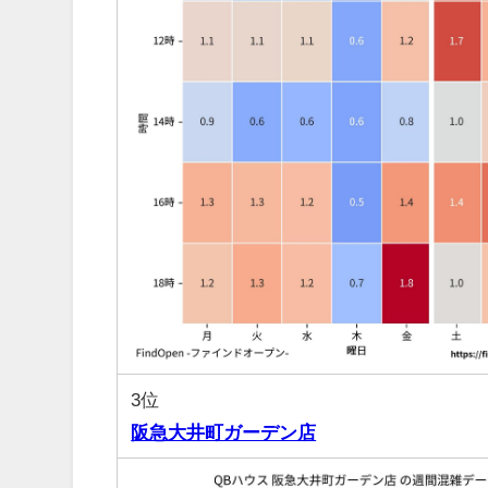
3位
阪急大井町ガーデン店