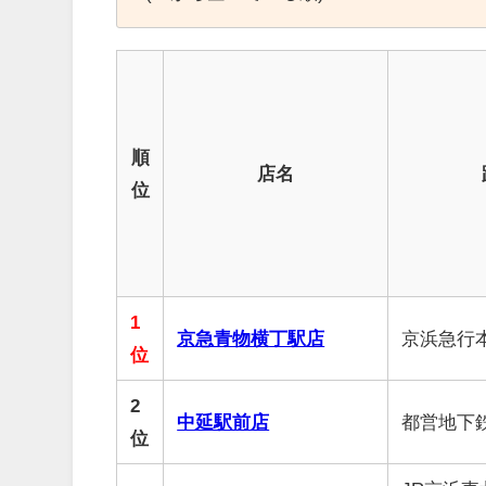
順
店名
位
1
京急青物横丁駅店
京浜急行
位
2
中延駅前店
都営地下
位