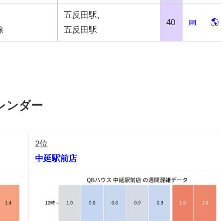
五反田駅,
40
📅
🌎
線
五反田駅
レンダー
2位
中延駅前店