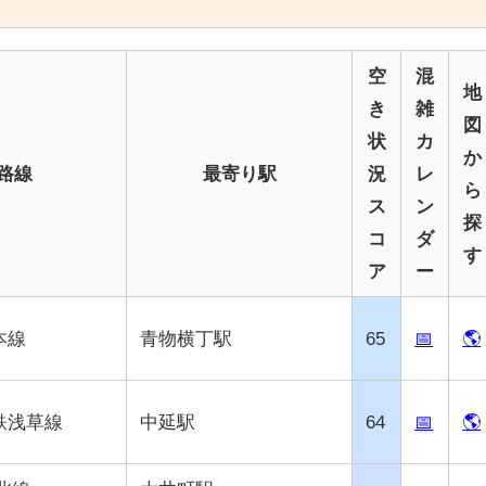
空
混
地
き
雑
図
状
カ
か
路線
最寄り駅
況
レ
ら
ス
ン
探
コ
ダ
す
ア
ー
本線
青物横丁駅
65
📅
🌎
鉄浅草線
中延駅
64
📅
🌎