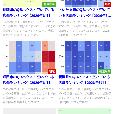
都道府県
地域
福岡県のQBハウス・空いている
さいたま市のQBハウス・空いて
店舗ランキング【2026年6月】
いる店舗ランキング【2026年6
月】
この記事では、福岡県のQBハウスで空い
この記事では、さいたま市内のQBハウス
ている店舗・並ばずにすぐにカットできる
で空いている店舗・並ばずに利用しやすい
店舗ランキングをまとめています。 当編
店舗ランキングをまとめています。2026
集部が独自調査したスコアを...
年6月4日にQBハウス公...
地域
都道府県
町田市のQBハウス・空いている
新潟県のQBハウス・空いている
店舗ランキング【2026年6月】
店舗ランキング【2026年6月】
この記事では、町田市内のQBハウスで空
この記事では、新潟県のQBハウスで空い
いている店舗・並ばずにすぐにカットでき
ている店舗・並ばずに利用しやすい店舗ラ
る店舗ランキングをまとめています。 当
ンキングをまとめています。2026年6月9
編集部が独自調査したスコア...
日にQBハウス公式店舗...