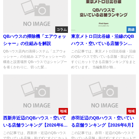
コラム
路線
QBハウスの掃除機「エアウォッ
東京メトロ日比谷線・沿線のQB
シャー」の仕組みを解説
ハウス・空いている店舗ランキ
ング【2026年6月】
QBハウス店内の清掃システム「エアウォ
この記事では、東京メトロ日比谷線・沿線
ッシャー」の仕組み エアウォッシャーの
のQBハウスで空いている店舗・並ばずに
構造と設置場所 QBハウスではシャンプー
すぐにカットできる店舗ランキングをまと
を省くかわりに、切った髪...
めています。 当編集部が独...
地域
地域
西新井近辺のQBハウス・空いて
赤羽近辺のQBハウス・空いてい
いる店舗ランキング【2026年6
る店舗ランキング【2026年6月】
月】
この記事では、西新井・近辺のQBハウス
この記事では、赤羽・近辺のQBハウスで
で空いている店舗・並ばずにすぐにカット
空いている店舗・並ばずにすぐにカットで