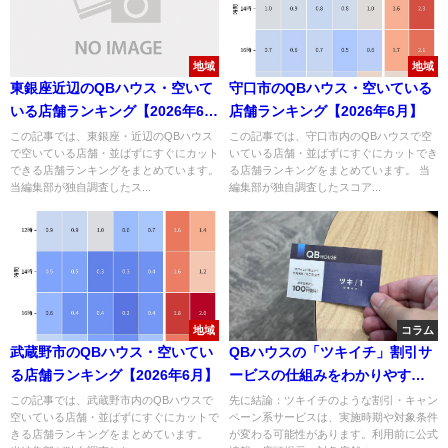
地域
地域
東銀座近辺のQBハウス・空いて
守口市のQBハウス・空いている
いる店舗ランキング【2026年6
店舗ランキング【2026年6月】
月】
この記事では、東銀座・近辺のQBハウス
この記事では、守口市内のQBハウスで空
で空いている店舗・並ばずにすぐにカット
いている店舗・並ばずにすぐにカットでき
できる店舗ランキングをまとめています。
る店舗ランキングをまとめています。 当
当編集部が独自調査したス...
編集部が独自調査したスコア...
地域
コラム
武蔵野市のQBハウス・空いてい
QBハウスの「ツキイチ」割引サ
る店舗ランキング【2026年6月】
ービスの仕組みをわかりやすく
解説！
この記事では、武蔵野市内のQBハウスで
先に結論：ツキイチのような割引・キャン
空いている店舗・並ばずにすぐにカットで
ペーン系サービスは、実施時期や対象条件
きる店舗ランキングをまとめています。
が変わる可能性があります。利用前に公式