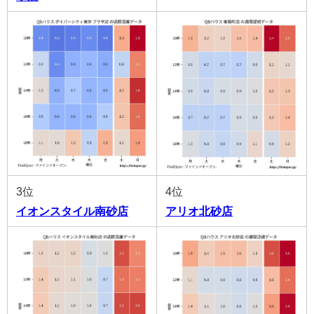
3位
4位
イオンスタイル南砂店
アリオ北砂店