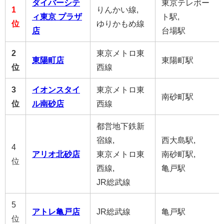
ダイバーシテ
東京テレポー
1
りんかい線,
ィ東京 プラザ
ト駅,
位
ゆりかもめ線
店
台場駅
2
東京メトロ東
東陽町店
東陽町駅
位
西線
3
イオンスタイ
東京メトロ東
南砂町駅
位
ル南砂店
西線
都営地下鉄新
宿線,
西大島駅,
4
アリオ北砂店
東京メトロ東
南砂町駅,
位
西線,
亀戸駅
JR総武線
5
アトレ亀戸店
JR総武線
亀戸駅
位