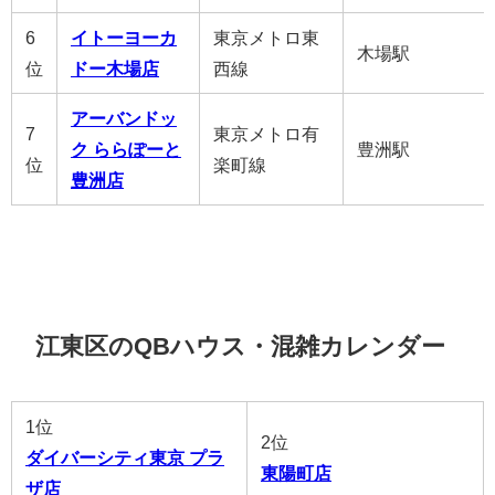
6
イトーヨーカ
東京メトロ東
木場駅
位
ドー木場店
西線
アーバンドッ
7
東京メトロ有
ク ららぽーと
豊洲駅
位
楽町線
豊洲店
江東区のQBハウス・混雑カレンダー
1位
2位
ダイバーシティ東京 プラ
東陽町店
ザ店