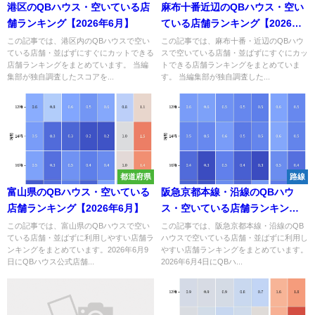
港区のQBハウス・空いている店
麻布十番近辺のQBハウス・空い
舗ランキング【2026年6月】
ている店舗ランキング【2026年6
月】
この記事では、港区内のQBハウスで空い
この記事では、麻布十番・近辺のQBハウ
ている店舗・並ばずにすぐにカットできる
スで空いている店舗・並ばずにすぐにカッ
店舗ランキングをまとめています。 当編
トできる店舗ランキングをまとめていま
集部が独自調査したスコアを...
す。 当編集部が独自調査した...
都道府県
路線
富山県のQBハウス・空いている
阪急京都本線・沿線のQBハウ
店舗ランキング【2026年6月】
ス・空いている店舗ランキング
【2026年6月】
この記事では、富山県のQBハウスで空い
この記事では、阪急京都本線・沿線のQB
ている店舗・並ばずに利用しやすい店舗ラ
ハウスで空いている店舗・並ばずに利用し
ンキングをまとめています。2026年6月9
やすい店舗ランキングをまとめています。
日にQBハウス公式店舗...
2026年6月4日にQBハ...