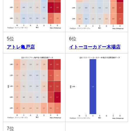
5位
6位
アトレ亀戸店
イトーヨーカドー木場店
7位