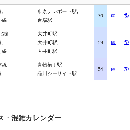
,
東京テレポート駅,
70
📅
🌎
め線
台場駅
北線,
大井町駅,
,
大井町駅,
59
📅
🌎
町線
大井町駅
線,
青物横丁駅,
54
📅
🌎
線
品川シーサイド駅
ス・混雑カレンダー