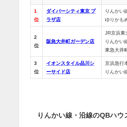
1
ダイバーシティ東京 プ
りんかい線
位
ラザ店
ゆりかも
JR京浜東
2
阪急大井町ガーデン店
りんかい線
位
東急大井
3
イオンスタイル品川シ
京浜急行本
位
ーサイド店
りんかい
りんかい線・沿線のQBハウ