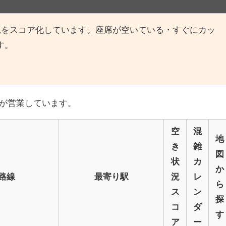
況をスコア化しています。座席が空いている・すぐにカッ
す。
スが営業しています。
空
混
地
き
雑
図
状
カ
か
路線
最寄り駅
況
レ
ら
ス
ン
探
コ
ダ
す
ア
ー