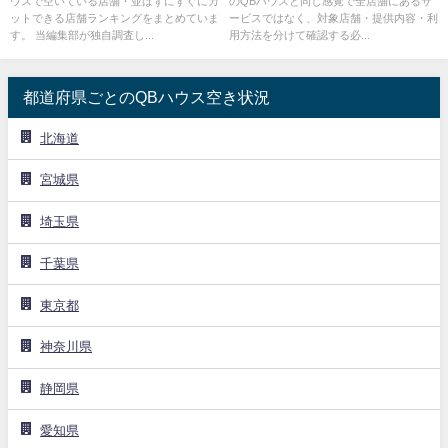
ウスで空いている店舗・並ばずにすぐにカ
のQBハウスと同じ感覚で全店舗にあるサ
ットできる店舗ランキングをまとめていま
ービスではなく、対象店舗・提供内容・利
す。 当編集部が独自調査し...
用方法を分けて確認する必...
都道府県ごとのQBハウス空き状況
北海道
宮城県
埼玉県
千葉県
東京都
神奈川県
静岡県
愛知県