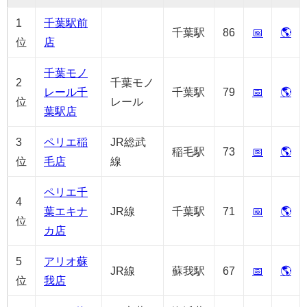
1
千葉駅前
千葉駅
86
📅
🌎
位
店
千葉モノ
2
千葉モノ
レール千
千葉駅
79
📅
🌎
位
レール
葉駅店
3
ペリエ稲
JR総武
稲毛駅
73
📅
🌎
位
毛店
線
ペリエ千
4
葉エキナ
JR線
千葉駅
71
📅
🌎
位
カ店
5
アリオ蘇
JR線
蘇我駅
67
📅
🌎
位
我店