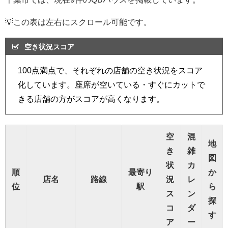
💡この表は左右にスクロール可能です。
空き状況スコア
100点満点で、それぞれの店舗の空き状況をスコア
化しています。座席が空いている・すぐにカットで
きる店舗の方がスコアが高くなります。
空
混
地
き
雑
図
状
カ
順
最寄り
か
店名
路線
況
レ
位
駅
ら
ス
ン
探
コ
ダ
す
ア
ー