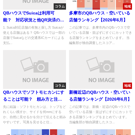
コラム
地域
QBハウスでSuicaは利用可
多摩市のQBハウス・空いている
能？ 対応状況と他QR決済の状
店舗ランキング【2026年6月】
況を解説
1. Suica対応店舗の有無と探し方 Suicaが
この記事では、多摩市内のQBハウスで空
使える店舗はある？ QBハウスでは一部の
いている店舗・並ばずにすぐにカットでき
店舗でSuicaなどの交通系ICカードによる
る店舗ランキングをまとめています。 当
支払...
編集部が独自調査したスコア...
コラム
地域
QBハウスでソフトモヒカンにす
新橋近辺のQBハウス・空いてい
ることは可能？ 頼み方と注意
る店舗ランキング【2026年6月】
点を解説
先に結論：ソフトモヒカンは、トップをど
この記事では、新橋・近辺のQBハウスで
れくらい残すか、サイドを何mmにする
空いている店舗・並ばずにすぐにカットで
か、自然に見せるかを分けて伝えると頼み
きる店舗ランキングをまとめています。
やすいです。写真を見せると仕...
当編集部が独自調査したスコ...