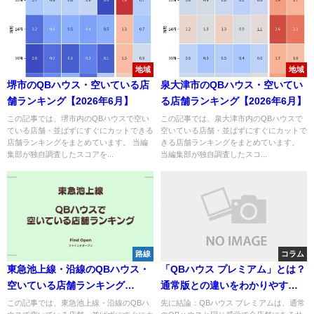
地域
地域
堺市のQBハウス・空いている店
泉大津市のQBハウス・空いてい
舗ランキング【2026年6月】
る店舗ランキング【2026年6月】
この記事では、堺市内のQBハウスで空い
この記事では、泉大津市内のQBハウスで
ている店舗・並ばずにすぐにカットできる
空いている店舗・並ばずにすぐにカットで
店舗ランキングをまとめています。 当編
きる店舗ランキングをまとめています。
集部が独自調査したスコアを...
当編集部が独自調査したスコ...
路線
コラム
東急池上線・沿線のQBハウス・
「QBハウス プレミアム」とは？
空いている店舗ランキング
通常版との違いをわかりやすく
【2026年6月】
解説
この記事では、東急池上線・沿線のQBハ
先に結論：QBハウス プレミアムは、通常