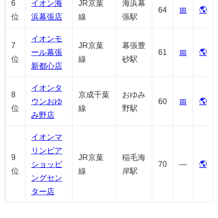
6
イオン海
JR京葉
海浜幕
64
📅
🌎
位
浜幕張店
線
張駅
イオンモ
7
JR京葉
幕張豊
ール幕張
61
📅
🌎
位
線
砂駅
新都心店
イオンタ
8
京成千葉
おゆみ
ウンおゆ
60
📅
🌎
位
線
野駅
み野店
イオンマ
リンピア
9
JR京葉
稲毛海
ショッピ
70
—
🌎
位
線
岸駅
ングセン
ター店