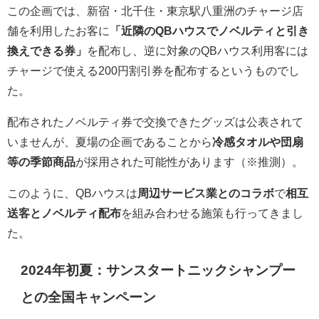
この企画では、新宿・北千住・東京駅八重洲のチャージ店
舗を利用したお客に
「近隣のQBハウスでノベルティと引き
換えできる券」
を配布し、逆に対象のQBハウス利用客には
チャージで使える200円割引券を配布するというものでし
た。
配布されたノベルティ券で交換できたグッズは公表されて
いませんが、夏場の企画であることから
冷感タオルや団扇
等の季節商品
が採用された可能性があります（※推測）。
このように、QBハウスは
周辺サービス業とのコラボ
で
相互
送客とノベルティ配布
を組み合わせる施策も行ってきまし
た。
2024年初夏：サンスタートニックシャンプー
との全国キャンペーン