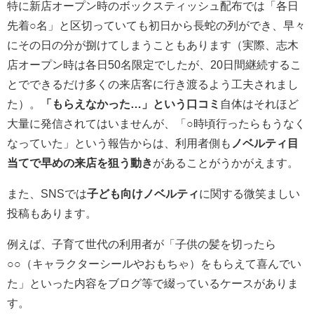
特に新店オープン時のボックスティッシュ配布では「各日
先着○名」と区切っていても初日から長蛇の列ができ、早々
にその日の分が捌けてしまうこともあります（実際、志木
店オープン時は各日50名限定でしたが、20日間継続するこ
とでできるだけ多くの来店客に行き渡るよう工夫されまし
た）。
「もらえなかった…」という口コミ
自体はそれほど
大量に発信されてはいませんが、「○時頃行ったらもうなく
なっていた」という報告からは、利用者側も
ノベルティ目
当てで早めの来店を狙う動き
があることがうかがえます。
また、SNSでは
子ども向けノベルティ
に関する微笑ましい
投稿もあります。
例えば、子育て世代の利用者が「子供の髪を切ったら
○○（キャラクターシールやおもちゃ）をもらえて喜んでい
た」といった内容をブログ等で綴っているケースがありま
す。