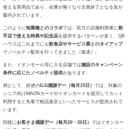
使える実用品であり、在庫が無くなり次第終了となる旨が
案内されています。
このように
他業種とのコラボ
では、双方の店舗利用者に
相
手店で使える特典や記念品
を提供するパターンが多く、QB
ハウスはこれまでにも
飲食店やサービス業とのタイアップ
でノベルティ配布を行ってきました（後述）。
また、イオンモール等に入る店舗では
施設のキャンペーン
条件に応じたノベルティ提供
があります。
例として、前述の
G.G感謝デー（毎月15日）
では、対象の
シニア向けWAONカードやイオンカードを提示してカット
利用すると先着で粗品進呈といったサービスが提供されて
います。
同様に
お客さま感謝デー（毎月20・30日）
ではイオンカー