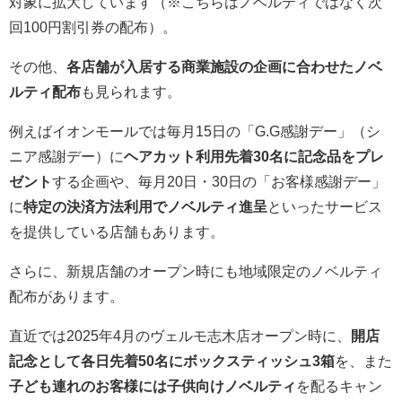
対象に拡大しています（※こちらはノベルティではなく次
回100円割引券の配布）。
その他、
各店舗が入居する商業施設の企画に合わせたノベ
ルティ配布
も見られます。
例えばイオンモールでは毎月15日の「G.G感謝デー」（シ
ニア感謝デー）に
ヘアカット利用先着30名に記念品をプレ
ゼント
する企画や、毎月20日・30日の「お客様感謝デー」
に
特定の決済方法利用でノベルティ進呈
といったサービス
を提供している店舗もあります。
さらに、新規店舗のオープン時にも地域限定のノベルティ
配布があります。
直近では2025年4月のヴェルモ志木店オープン時に、
開店
記念として各日先着50名にボックスティッシュ3箱
を、また
子ども連れのお客様には子供向けノベルティ
を配るキャン