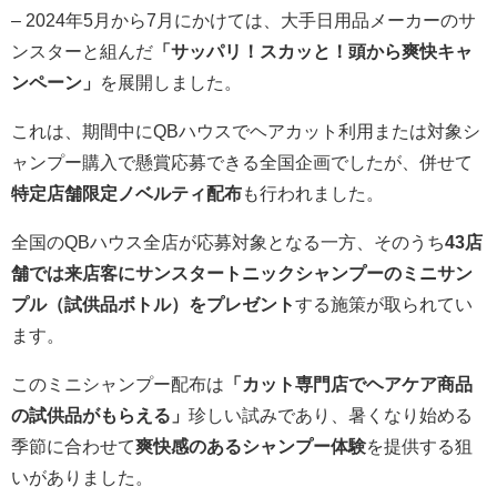
– 2024年5月から7月にかけては、大手日用品メーカーのサ
ンスターと組んだ
「サッパリ！スカッと！頭から爽快キャ
ンペーン」
を展開しました。
これは、期間中にQBハウスでヘアカット利用または対象シ
ャンプー購入で懸賞応募できる全国企画でしたが、併せて
特定店舗限定ノベルティ配布
も行われました。
全国のQBハウス全店が応募対象となる一方、そのうち
43店
舗では来店客にサンスタートニックシャンプーのミニサン
プル（試供品ボトル）をプレゼント
する施策が取られてい
ます。
このミニシャンプー配布は
「カット専門店でヘアケア商品
の試供品がもらえる」
珍しい試みであり、暑くなり始める
季節に合わせて
爽快感のあるシャンプー体験
を提供する狙
いがありました。