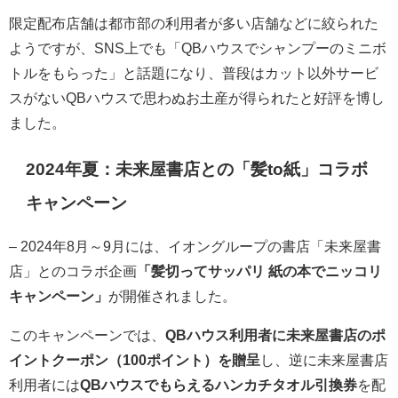
限定配布店舗は都市部の利用者が多い店舗などに絞られた
ようですが、SNS上でも「QBハウスでシャンプーのミニボ
トルをもらった」と話題になり、普段はカット以外サービ
スがないQBハウスで思わぬお土産が得られたと好評を博し
ました。
2024年夏：未来屋書店との「髪to紙」コラボ
キャンペーン
– 2024年8月～9月には、イオングループの書店「未来屋書
店」とのコラボ企画
「髪切ってサッパリ 紙の本でニッコリ
キャンペーン」
が開催されました。
このキャンペーンでは、
QBハウス利用者に未来屋書店のポ
イントクーポン（100ポイント）を贈呈
し、逆に未来屋書店
利用者には
QBハウスでもらえるハンカチタオル引換券
を配