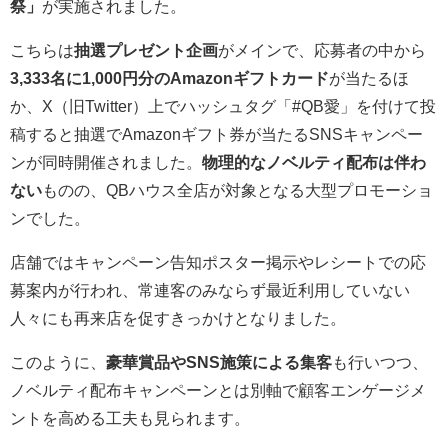
祭」
が実施されました。
こちらは
抽選プレゼント企画
がメインで、応募者の中から
3,333名に1,000円分のAmazonギフトカード
が当たるほ
か、X（旧Twitter）上でハッシュタグ「#QB愛」を付けて投
稿すると抽選でAmazonギフト券が当たるSNSキャンペー
ンが同時開催されました。
物理的なノベルティ配布は伴わ
ない
ものの、QBハウス全店が対象となる大型プロモーショ
ンでした。
店舗ではキャンペーン告知ポスター掲示やレシートでの応
募案内が行われ、常連客のみならず最近利用していない
人々にも再来店を促すきっかけとなりました。
このように、
豪華賞品やSNS施策による集客
も行いつつ、
ノベルティ配布キャンペーンとは別軸で顧客エンゲージメ
ントを高める工夫も見られます。