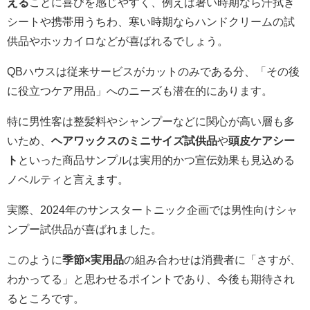
える
ことに喜びを感じやすく、例えば暑い時期なら汗拭き
シートや携帯用うちわ、寒い時期ならハンドクリームの試
供品やホッカイロなどが喜ばれるでしょう。
QBハウスは従来サービスがカットのみである分、「その後
に役立つケア用品」へのニーズも潜在的にあります。
特に男性客は整髪料やシャンプーなどに関心が高い層も多
いため、
ヘアワックスのミニサイズ試供品
や
頭皮ケアシー
ト
といった商品サンプルは実用的かつ宣伝効果も見込める
ノベルティと言えます。
実際、2024年のサンスタートニック企画では男性向けシャ
ンプー試供品が喜ばれました。
このように
季節×実用品
の組み合わせは消費者に「さすが、
わかってる」と思わせるポイントであり、今後も期待され
るところです。