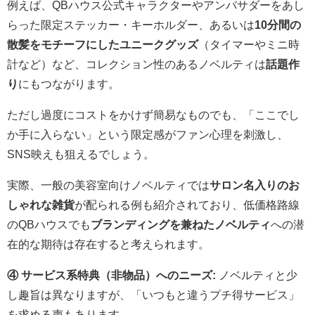
例えば、QBハウス公式キャラクターやアンバサダーをあし
らった限定ステッカー・キーホルダー、あるいは
10分間の
散髪をモチーフにしたユニークグッズ
（タイマーやミニ時
計など）など、コレクション性のあるノベルティは
話題作
り
にもつながります。
ただし過度にコストをかけず簡易なものでも、「ここでし
か手に入らない」という限定感がファン心理を刺激し、
SNS映えも狙えるでしょう。
実際、一般の美容室向けノベルティでは
サロン名入りのお
しゃれな雑貨
が配られる例も紹介されており、低価格路線
のQBハウスでも
ブランディングを兼ねたノベルティ
への潜
在的な期待は存在すると考えられます。
④ サービス系特典（非物品）へのニーズ:
ノベルティと少
し趣旨は異なりますが、「いつもと違うプチ得サービス」
を求める声もあります。