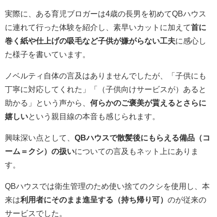
実際に、ある育児ブロガーは4歳の長男を初めてQBハウス
に連れて行った体験を紹介し、素早いカットに加えて
首に
巻く紙や仕上げの吸毛など子供が嫌がらない工夫
に感心し
た様子を書いています。
ノベルティ自体の言及はありませんでしたが、「子供にも
丁寧に対応してくれた」「（子供向けサービスが）あると
助かる」という声から、
何らかのご褒美が貰えるとさらに
嬉しい
という親目線の本音も感じられます。
興味深い点として、
QBハウスで散髪後にもらえる備品（コ
ーム＝クシ）の扱い
についての言及もネット上にありま
す。
QBハウスでは衛生管理のため使い捨てのクシを使用し、本
来は
利用者にそのまま進呈する（持ち帰り可）
のが従来の
サービスでした。