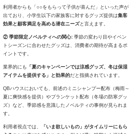
利用者からも「○○をもらって子供が喜んだ」といった声が
出ており、小学生以下の家族客に対するグッズ提供は
集客
効果と顧客満足を高める潜在ニーズ
と言えます。
② 季節限定ノベルティへの関心:
季節の変わり目やイベン
トシーズンに合わせたグッズは、消費者の期待が高まるポ
イントです。
業界的にも
「夏のキャンペーンでは涼感グッズ、冬は保湿
アイテムを提供する」と効果的
だと指摘されています。
QBハウスにおいても、前述のミニシャンプー配布（梅雨～
夏に爽快感を提供）やブランケット配布（冬場の防寒グッ
ズ）など、季節感を意識したノベルティの事例が見られま
す。
利用者視点では、
「いま欲しいもの」がタイムリーにもら