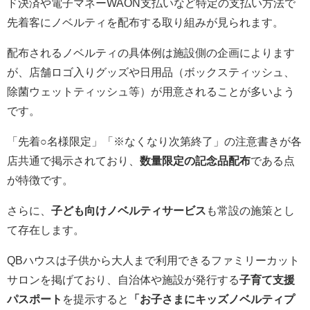
ド決済や電子マネーWAON支払いなど特定の支払い方法で
先着客にノベルティを配布する取り組みが見られます。
配布されるノベルティの具体例は施設側の企画によります
が、店舗ロゴ入りグッズや日用品（ボックスティッシュ、
除菌ウェットティッシュ等）が用意されることが多いよう
です。
「先着○名様限定」「※なくなり次第終了」の注意書きが各
店共通で掲示されており、
数量限定の記念品配布
である点
が特徴です。
さらに、
子ども向けノベルティサービス
も常設の施策とし
て存在します。
QBハウスは子供から大人まで利用できるファミリーカット
サロンを掲げており、自治体や施設が発行する
子育て支援
パスポート
を提示すると
「お子さまにキッズノベルティプ