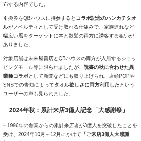
布する内容でした。
引換券をQBハウスに持参すると
コラボ記念のハンカチタオ
ル
がノベルティとして受け取れる仕組みで、家族連れなど
幅広い層をターゲットに本と散髪の両方に誘客する狙いが
ありました。
対象店舗は未来屋書店とQBハウスの両方が入居するショッ
ピングモール等に限られましたが、
読書の秋に合わせた異
業種コラボ
として新聞などにも取り上げられ、店頭POPや
SNSでの告知によって
タオル欲しさに両方利用した
という
ユーザーの声も見られました。
2024年秋：累計来店3億人記念「大感謝祭」
– 1996年の創業からの累計来店者が3億人を突破したことを
受け、2024年10月～12月にかけて
「ご来店3億人大感謝