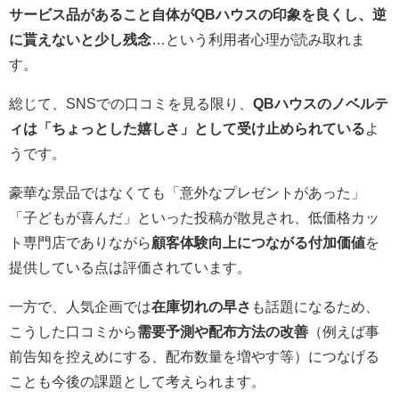
サービス品があること自体がQBハウスの印象を良くし、逆
に貰えないと少し残念
…という利用者心理が読み取れま
す。
総じて、SNSでの口コミを見る限り、
QBハウスのノベルテ
ィは「ちょっとした嬉しさ」として受け止められている
よ
うです。
豪華な景品ではなくても「意外なプレゼントがあった」
「子どもが喜んだ」といった投稿が散見され、低価格カッ
ト専門店でありながら
顧客体験向上につながる付加価値
を
提供している点は評価されています。
一方で、人気企画では
在庫切れの早さ
も話題になるため、
こうした口コミから
需要予測や配布方法の改善
（例えば事
前告知を控えめにする、配布数量を増やす等）につなげる
ことも今後の課題として考えられます。