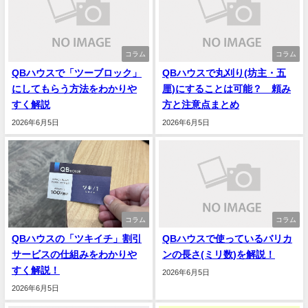
コラム
コラム
QBハウスで「ツーブロック」
QBハウスで丸刈り(坊主・五
にしてもらう方法をわかりや
厘)にすることは可能？ 頼み
すく解説
方と注意点まとめ
2026年6月5日
2026年6月5日
コラム
コラム
QBハウスの「ツキイチ」割引
QBハウスで使っているバリカ
サービスの仕組みをわかりや
ンの長さ(ミリ数)を解説！
すく解説！
2026年6月5日
2026年6月5日