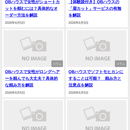
QBハウスで女性がショートカ
【体験談付き】QBハウスの
ットを頼むには？具体的なオ
「眉カット」サービスの有無
ーダー方法を解説
を解説
2026年6月5日
2026年6月5日
コラム
コラム
QBハウスで女性がロングヘア
QBハウスでソフトモヒカンに
ーを頼んでも大丈夫？具体的
することは可能？ 頼み方と
な頼み方を解説
注意点を解説
2026年6月5日
2026年6月5日