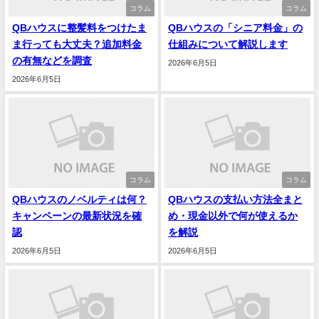
コラム
コラム
QBハウスに整髪料をつけたま
QBハウスの「シニア料金」の
ま行っても大丈夫？追加料金
仕組みについて解説します
の有無などを調査
2026年6月5日
2026年6月5日
コラム
コラム
QBハウスのノベルティは何？
QBハウスの支払い方法全まと
キャンペーンの最新状況を確
め・現金以外で何が使えるか
認
を解説
2026年6月5日
2026年6月5日