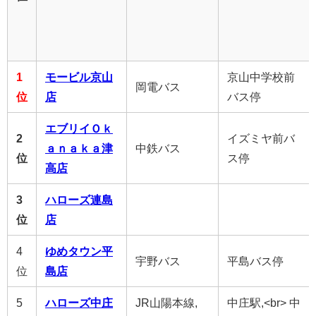
1
モービル京山
京山中学校前
岡電バス
位
店
バス停
エブリイＯｋ
2
イズミヤ前バ
ａｎａｋａ津
中鉄バス
位
ス停
高店
3
ハローズ連島
位
店
4
ゆめタウン平
宇野バス
平島バス停
位
島店
5
ハローズ中庄
JR山陽本線,
中庄駅,<br> 中