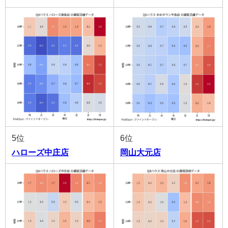
5位
6位
ハローズ中庄店
岡山大元店