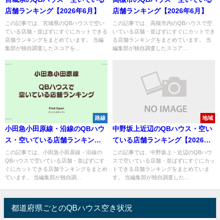
店舗ランキング【2026年6月】
店舗ランキング【2026年6月】
この記事では、宮城県のQBハウスで空い
この記事では、高槻市内のQBハウスで空
ている店舗・並ばずにすぐにカットできる
いている店舗・並ばずにすぐにカットでき
店舗ランキングをまとめています。 当編
る店舗ランキングをまとめています。 当
集部が独自調査したスコアを...
編集部が独自調査したスコア...
路線
地域
小田急小田原線・沿線のQBハウ
中野坂上近辺のQBハウス・空い
ス・空いている店舗ランキング
ている店舗ランキング【2026年6
【2026年6月】
月】
この記事では、小田急小田原線・沿線の
この記事では、中野坂上・近辺のQBハウ
QBハウスで空いている店舗・並ばずにす
スで空いている店舗・並ばずにすぐにカッ
ぐにカットできる店舗ランキングをまとめ
トできる店舗ランキングをまとめていま
ています。 当編集部が独自調...
す。 当編集部が独自調査した...
都道府県ごとのQBハウス空き状況