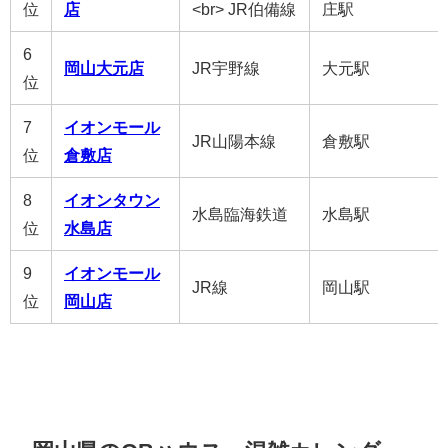
位
店
<br> JR伯備線
庄駅
6
岡山大元店
JR宇野線
大元駅
位
7
イオンモール
JR山陽本線
倉敷駅
位
倉敷店
8
イオンタウン
水島臨海鉄道
水島駅
位
水島店
9
イオンモール
JR線
岡山駅
位
岡山店