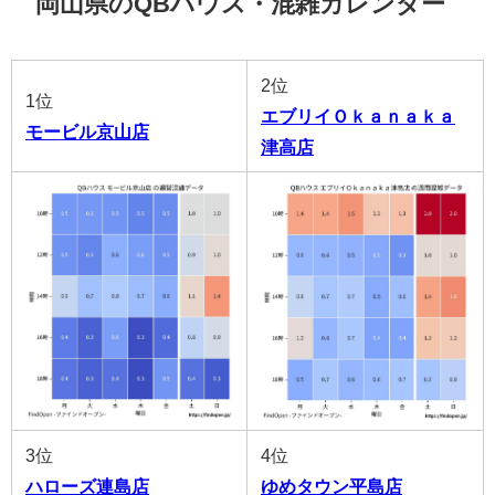
岡山県のQBハウス・混雑カレンダー
2位
1位
エブリイＯｋａｎａｋａ
モービル京山店
津高店
3位
4位
ハローズ連島店
ゆめタウン平島店