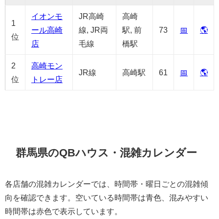
イオンモ
JR高崎
高崎
1
ール高崎
線, JR両
駅, 前
73
📅
🌎
位
店
毛線
橋駅
2
高崎モン
JR線
高崎駅
61
📅
🌎
位
トレー店
群馬県のQBハウス・混雑カレンダー
各店舗の混雑カレンダーでは、時間帯・曜日ごとの混雑傾
向を確認できます。空いている時間帯は青色、混みやすい
時間帯は赤色で表示しています。