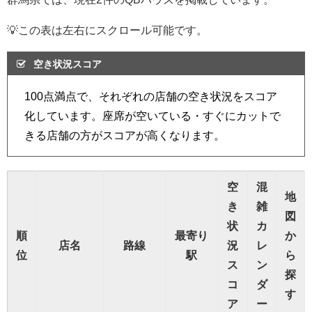
💡この表は左右にスクロール可能です。
空き状況スコア
100点満点で、それぞれの店舗の空き状況をスコア
化しています。座席が空いている・すぐにカットで
きる店舗の方がスコアが高くなります。
空
混
地
き
雑
図
状
カ
順
最寄り
か
店名
路線
況
レ
位
駅
ら
ス
ン
探
コ
ダ
す
ア
ー