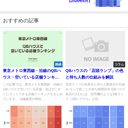
【2026年6月】
おすすめの記事
路線
コラム
東京メトロ東西線・沿線のQBハ
QBハウスの「店頭ランプ」の色
ウス・空いている店舗ランキン
と待ち人数の仕組みを解説
グ【2026年6月】
この記事では、東京メトロ東西線・沿線の
店頭ランプの色表示と待ち人数表示の仕組
QBハウスで空いている店舗・並ばずにす
み ランプ色ごとの待ち時間目安 QBハウス
ぐにカットできる店舗ランキングをまとめ
各店の入口には、信号機のような3色ラン
ています。 当編集部が独自...
プ（QBシグナル）が設...