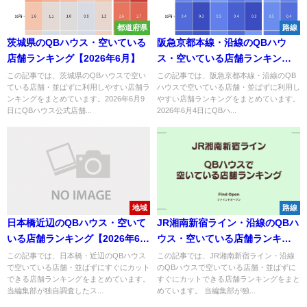
都道府県
路線
茨城県のQBハウス・空いている
阪急京都本線・沿線のQBハウ
店舗ランキング【2026年6月】
ス・空いている店舗ランキング
【2026年6月】
この記事では、茨城県のQBハウスで空い
この記事では、阪急京都本線・沿線のQB
ている店舗・並ばずに利用しやすい店舗ラ
ハウスで空いている店舗・並ばずに利用し
ンキングをまとめています。2026年6月9
やすい店舗ランキングをまとめています。
日にQBハウス公式店舗...
2026年6月4日にQBハ...
地域
路線
日本橋近辺のQBハウス・空いて
JR湘南新宿ライン・沿線のQBハ
いる店舗ランキング【2026年6
ウス・空いている店舗ランキン
月】
グ【2026年6月】
この記事では、日本橋・近辺のQBハウス
この記事では、JR湘南新宿ライン・沿線
で空いている店舗・並ばずにすぐにカット
のQBハウスで空いている店舗・並ばずに
できる店舗ランキングをまとめています。
すぐにカットできる店舗ランキングをまと
当編集部が独自調査したス...
めています。 当編集部が独...