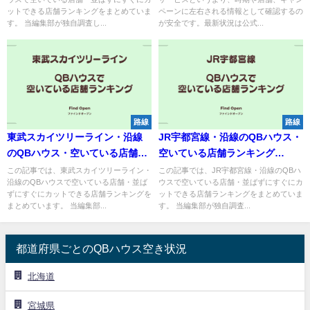
ットできる店舗ランキングをまとめていま
ペーンに左右される情報として確認するの
す。 当編集部が独自調査し...
が安全です。最新状況は公式...
路線
路線
東武スカイツリーライン・沿線
JR宇都宮線・沿線のQBハウス・
のQBハウス・空いている店舗ラ
空いている店舗ランキング
ンキング【2026年6月】
【2026年6月】
この記事では、東武スカイツリーライン・
この記事では、JR宇都宮線・沿線のQBハ
沿線のQBハウスで空いている店舗・並ば
ウスで空いている店舗・並ばずにすぐにカ
ずにすぐにカットできる店舗ランキングを
ットできる店舗ランキングをまとめていま
まとめています。 当編集部...
す。 当編集部が独自調査...
都道府県ごとのQBハウス空き状況
北海道
宮城県