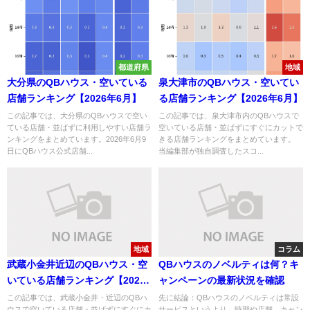
都道府県
地域
大分県のQBハウス・空いている
泉大津市のQBハウス・空いてい
店舗ランキング【2026年6月】
る店舗ランキング【2026年6月】
この記事では、大分県のQBハウスで空い
この記事では、泉大津市内のQBハウスで
ている店舗・並ばずに利用しやすい店舗ラ
空いている店舗・並ばずにすぐにカットで
ンキングをまとめています。2026年6月9
きる店舗ランキングをまとめています。
日にQBハウス公式店舗...
当編集部が独自調査したスコ...
地域
コラム
武蔵小金井近辺のQBハウス・空
QBハウスのノベルティは何？キ
いている店舗ランキング【2026
ャンペーンの最新状況を確認
年6月】
この記事では、武蔵小金井・近辺のQBハ
先に結論：QBハウスのノベルティは常設
ウスで空いている店舗・並ばずにすぐにカ
サービスというより、時期や店舗、キャン