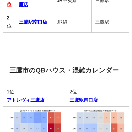
JR中央線
三鷹駅
位
鷹店
2
三鷹駅南口店
JR線
三鷹駅
位
三鷹市のQBハウス・混雑カレンダー
1位
2位
アトレヴィ三鷹店
三鷹駅南口店