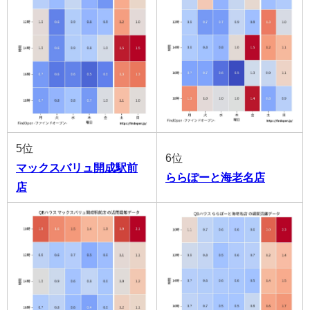
5位
6位
マックスバリュ開成駅前
ららぽーと海老名店
店