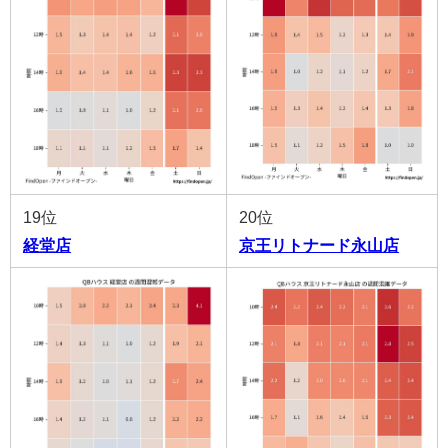
19位
20位
経堂店
京王リトナード永山店