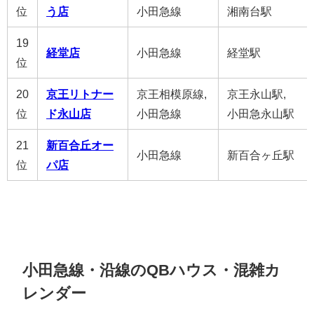
位
う店
小田急線
湘南台駅
19
経堂店
小田急線
経堂駅
位
20
京王リトナー
京王相模原線,
京王永山駅,
位
ド永山店
小田急線
小田急永山駅
21
新百合丘オー
小田急線
新百合ヶ丘駅
位
パ店
小田急線・沿線のQBハウス・混雑カ
レンダー