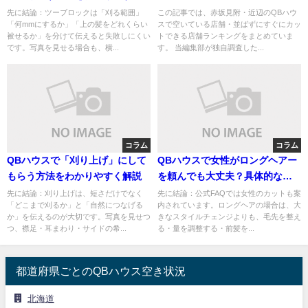
解説
月】
先に結論：ツーブロックは「刈る範囲」
この記事では、赤坂見附・近辺のQBハウ
「何mmにするか」「上の髪をどれくらい
スで空いている店舗・並ばずにすぐにカッ
被せるか」を分けて伝えると失敗しにくい
トできる店舗ランキングをまとめていま
です。写真を見せる場合も、横...
す。 当編集部が独自調査した...
コラム
コラム
QBハウスで「刈り上げ」にして
QBハウスで女性がロングヘアー
もらう方法をわかりやすく解説
を頼んでも大丈夫？具体的な頼
み方を解説
先に結論：刈り上げは、短さだけでなく
先に結論：公式FAQでは女性のカットも案
「どこまで刈るか」と「自然につなげる
内されています。ロングヘアの場合は、大
か」を伝えるのが大切です。写真を見せつ
きなスタイルチェンジよりも、毛先を整え
つ、襟足・耳まわり・サイドの希...
る・量を調整する・前髪を...
都道府県ごとのQBハウス空き状況
北海道