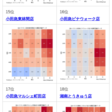
15位
16位
小田急東林間店
小田急ビナウォーク店
17位
18位
小田急マルシェ町田店
湘南とうきゅう店