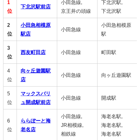
1
小田急線,
下北沢駅,
下北沢駅前店
位
京王井の頭線
下北沢駅
2
小田急相模原
小田急相模原
小田急線
位
駅店
駅
3
西友町田店
小田急線
町田駅
位
4
向ヶ丘遊園駅
小田急線
向ヶ丘遊園駅
位
店
5
マックスバリ
小田急線
開成駅
位
ュ開成駅前店
小田急線,
海老名駅,
6
ららぽーと海
JR相模線,
海老名駅,
位
老名店
相鉄線
海老名駅