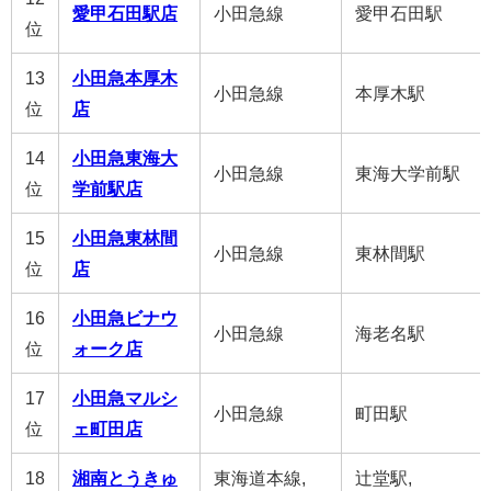
愛甲石田駅店
小田急線
愛甲石田駅
位
13
小田急本厚木
小田急線
本厚木駅
位
店
14
小田急東海大
小田急線
東海大学前駅
位
学前駅店
15
小田急東林間
小田急線
東林間駅
位
店
16
小田急ビナウ
小田急線
海老名駅
位
ォーク店
17
小田急マルシ
小田急線
町田駅
位
ェ町田店
18
湘南とうきゅ
東海道本線,
辻堂駅,