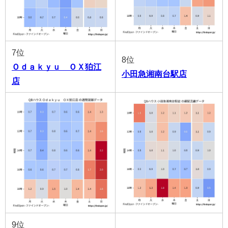
7位
8位
Ｏｄａｋｙｕ ＯＸ狛江
小田急湘南台駅店
店
9位