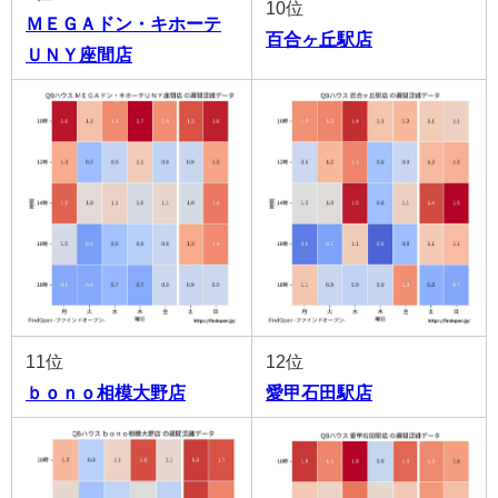
10位
ＭＥＧＡドン・キホーテ
百合ヶ丘駅店
ＵＮＹ座間店
11位
12位
ｂｏｎｏ相模大野店
愛甲石田駅店