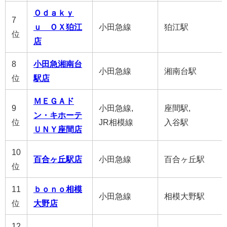
Ｏｄａｋｙ
7
ｕ ＯＸ狛江
小田急線
狛江駅
位
店
8
小田急湘南台
小田急線
湘南台駅
位
駅店
ＭＥＧＡド
9
小田急線,
座間駅,
ン・キホーテ
位
JR相模線
入谷駅
ＵＮＹ座間店
10
百合ヶ丘駅店
小田急線
百合ヶ丘駅
位
11
ｂｏｎｏ相模
小田急線
相模大野駅
位
大野店
12