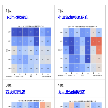
1位
2位
下北沢駅前店
小田急相模原駅店
3位
4位
西友町田店
向ヶ丘遊園駅店