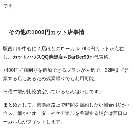
です。
その他の1000円カット店事情
駅西口を中心に
７店
ほどのローカル1000円カットが点在
し、
カットハウスQQ池袋店
や
BarBer99
が代表格。
+400円で顔剃りを追加できるプランが人気で、22時まで営
業する店もあるため残業帰りでも利用可能。
日曜午前が比較的空いているため狙い目です。
まとめ
として、乗換経路上で時間を節約したい場合はQBハ
ウス、細かいオーダーやケア追加を希望する場合は西口ロ
ーカル店がフィットします。