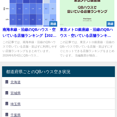
路線
路線
南海本線・沿線のQBハウス・空
東京メトロ銀座線・沿線のQBハ
いている店舗ランキング【2026
ウス・空いている店舗ランキン
年6月】
グ【2026年6月】
この記事では、南海本線・沿線のQBハウ
この記事では、東京メトロ銀座線・沿線の
スで空いている店舗・並ばずに利用しやす
QBハウスで空いている店舗・並ばずにす
い店舗ランキングをまとめています。
ぐにカットできる店舗ランキングをまとめ
2026年6月4日にQBハウス...
ています。 当編集部が独自...
都道府県ごとのQBハウス空き状況
北海道
宮城県
埼玉県
千葉県