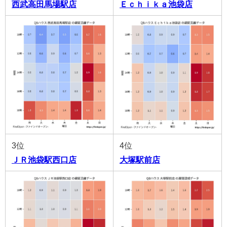
西武高田馬場駅店
Ｅｃｈｉｋａ池袋店
3位
4位
ＪＲ池袋駅西口店
大塚駅前店