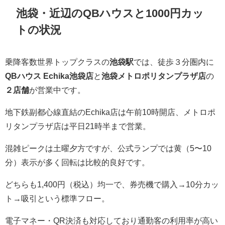
池袋・近辺のQBハウスと1000円カッ
トの状況
乗降客数世界トップクラスの
池袋駅
では、徒歩３分圏内に
QBハウス Echika池袋店
と
池袋メトロポリタンプラザ店
の
２店舗
が営業中です。
地下鉄副都心線直結のEchika店は午前10時開店、メトロポ
リタンプラザ店は平日21時半まで営業。
混雑ピークは土曜夕方ですが、公式ランプでは黄（5〜10
分）表示が多く回転は比較的良好です。
どちらも1,400円（税込）均一で、券売機で購入→10分カッ
ト→吸引という標準フロー。
電子マネー・QR決済も対応しており通勤客の利用率が高い